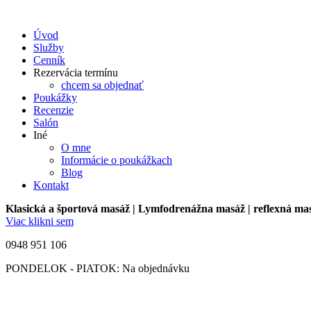
Úvod
Služby
Cenník
Rezervácia termínu
chcem sa objednať
Poukážky
Recenzie
Salón
Iné
O mne
Informácie o poukážkach
Blog
Kontakt
Klasická a športová masáž | Lymfodrenážna masáž | reflexná ma
Viac klikni sem
0948 951 106
PONDELOK - PIATOK: Na objednávku