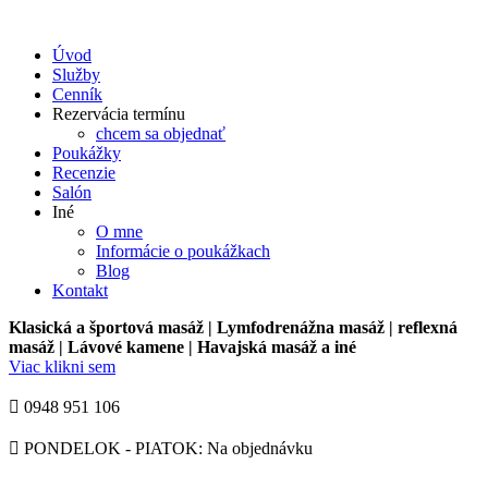
Úvod
Služby
Cenník
Rezervácia termínu
chcem sa objednať
Poukážky
Recenzie
Salón
Iné
O mne
Informácie o poukážkach
Blog
Kontakt
Klasická a športová masáž | Lymfodrenážna masáž | reflexná
masáž | Lávové kamene | Havajská masáž a iné
Viac klikni sem
0948 951 106
PONDELOK - PIATOK: Na objednávku