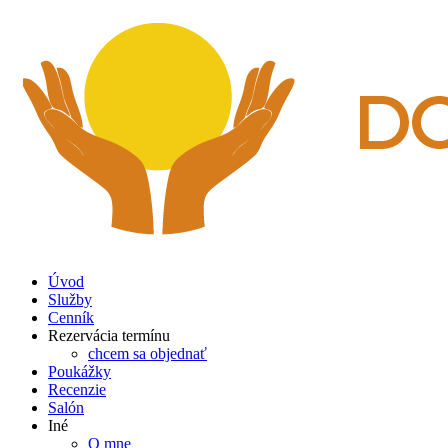
Úvod
Služby
Cenník
Rezervácia termínu
chcem sa objednať
Poukážky
Recenzie
Salón
Iné
O mne