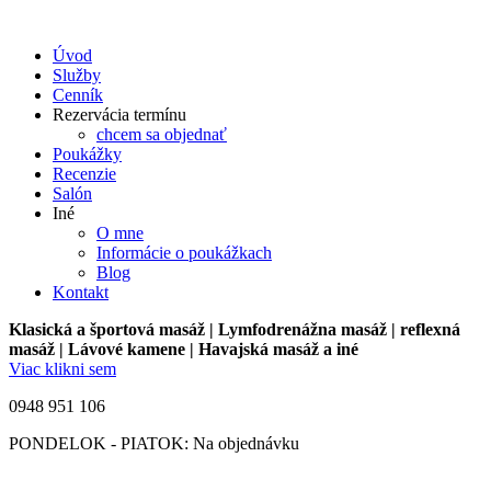
Úvod
Služby
Cenník
Rezervácia termínu
chcem sa objednať
Poukážky
Recenzie
Salón
Iné
O mne
Informácie o poukážkach
Blog
Kontakt
Klasická a športová masáž | Lymfodrenážna masáž | reflexná
masáž | Lávové kamene | Havajská masáž a iné
Viac klikni sem
0948 951 106
PONDELOK - PIATOK: Na objednávku