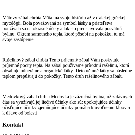
Mätový zábal chrbta Mäta má svoju históriu až v ďalekej gréckej
mytológii. Bola považovaná za symbol lásky a priateľstva,
používala sa na okrasné účely a takisto predstavovala posvätnú
bylinu. Okrem samotného tepla, ktoré pôsobi na pokožku, tu má
svoje zastúpenie
Rašelinový zábal chrbta Tento príjemný zábal Vám poskytuje
príjemné pocity tepla. Na zábal používame prírodnú rašelinu, ktorá
obsahuje minerálne a organické látky. Tieto účinné látky sa následne
teplom prepúšťajú do pokožky. Tento druh rašelinového zábalu
Medovkový zábal chrbta Medovka je zázračná bylina, už z dávnych
čias sa využívajú jej liečivé účinky ako sú: upokojujúce účinky
očisťujúce účinky zjemňujúce účinky pomáha k uvoľneniu kĺbov a
k úľave od bolesti
Kontakt