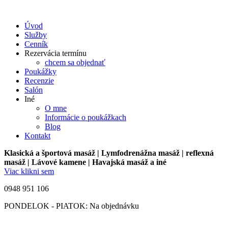
Úvod
Služby
Cenník
Rezervácia termínu
chcem sa objednať
Poukážky
Recenzie
Salón
Iné
O mne
Informácie o poukážkach
Blog
Kontakt
Klasická a športová masáž | Lymfodrenážna masáž | reflexná
masáž | Lávové kamene | Havajská masáž a iné
Viac klikni sem
0948 951 106
PONDELOK - PIATOK: Na objednávku