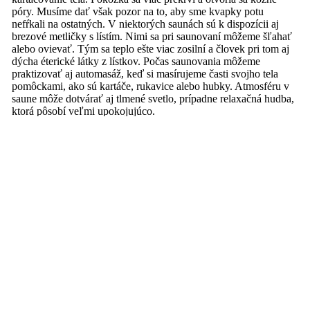
póry. Musíme dať však pozor na to, aby sme kvapky potu
nefŕkali na ostatných. V niektorých saunách sú k dispozícii aj
brezové metličky s lístím. Nimi sa pri saunovaní môžeme šľahať
alebo ovievať. Tým sa teplo ešte viac zosilní a človek pri tom aj
dýcha éterické látky z lístkov. Počas saunovania môžeme
praktizovať aj automasáž, keď si masírujeme časti svojho tela
pomôckami, ako sú kartáče, rukavice alebo hubky. Atmosféru v
saune môže dotvárať aj tlmené svetlo, prípadne relaxačná hudba,
ktorá pôsobí veľmi upokojujúco.
Počas pobytu v saune by sme nemali veľmi rozprávať, lebo to
môže rušiť ostatných. Ako vy, tak aj ostatní si prišli do sauny
oddýchnuť a nie sú zvedaví na vaše starosti a rozhovory. Ak si to
však daná situácia žiada, tak naozaj len veľmi potichu. Do sauny
zásadne nechodíme, keď sme chorí alebo cítime, že na nás lezie
nejaká choroba. Platí to aj v prípade, ak máme nákazlivé kožné
ochorenie.
Čo sa deje pri saunovaní?
Počas pobytu v saune nastáva intenzívnejšie potenie, otvárajú sa
kožné póry, vyplavujú sa nečistoty z pokožky. Telo sa zbavuje
toxínov, dochádza k jeho prekrveniu a povzbudeniu látkovej
výmeny.