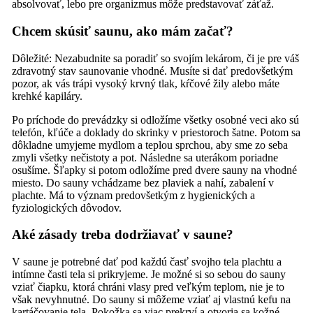
absolvovať, lebo pre organizmus môže predstavovať záťaž.
Chcem skúsiť saunu, ako mám začať?
Dôležité: Nezabudnite sa poradiť so svojím lekárom, či je pre váš
zdravotný stav saunovanie vhodné. Musíte si dať predovšetkým
pozor, ak vás trápi vysoký krvný tlak, kŕčové žily alebo máte
krehké kapiláry.
Po príchode do prevádzky si odložíme všetky osobné veci ako sú
telefón, kľúče a doklady do skrinky v priestoroch šatne. Potom sa
dôkladne umyjeme mydlom a teplou sprchou, aby sme zo seba
zmyli všetky nečistoty a pot. Následne sa uterákom poriadne
osušíme. Šľapky si potom odložíme pred dvere sauny na vhodné
miesto. Do sauny vchádzame bez plaviek a nahí, zabalení v
plachte. Má to význam predovšetkým z hygienických a
fyziologických dôvodov.
Aké zásady treba dodržiavať v saune?
V saune je potrebné dať pod každú časť svojho tela plachtu a
intímne časti tela si prikryjeme. Je možné si so sebou do sauny
vziať čiapku, ktorá chráni vlasy pred veľkým teplom, nie je to
však nevyhnutné. Do sauny si môžeme vziať aj vlastnú kefu na
kartáčovanie tela. Pokožka sa viac prekrví a otvoria sa kožné