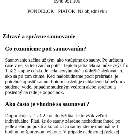
0948 951 106
PONDELOK - PIATOK: Na objednávku
Zdravé a správne saunovanie
Čo rozumieme pod saunovaním?
Saunovanie začína už tým, ako vstúpime do sauny. Po určitom
čase v nej sa telo začína potiť. Teplota jadra tela sa môže zvýšiť o
1 až 2 stupne celzia. Je teda nevyhnutné a dôležité sledovať to,
ako sa pri tom cítime. Keď nadobudneme pocit prehriatia, je
potrebné opustiť saunu. Potom nasleduje ochladenie kúpeľom v
studenej vode, prípadne studeným vedrom alebo sprchou a
posledný na rade je odpočinok.
Ako často je vhodné sa saunovať?
Doporučuje sa 1 až 2 krát do týždňa. Je to však veľmi
individuálne. Platí, že do sauny zásadne nechodíme ihneď po
jedle alebo po požití alkoholu. Do sauny ideme minimálne 1
hodinu po športovom výkone. V prípade nadmernej fyzickej