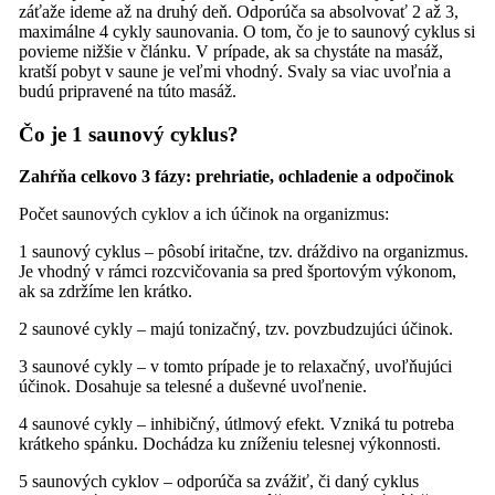
záťaže ideme až na druhý deň. Odporúča sa absolvovať 2 až 3,
maximálne 4 cykly saunovania. O tom, čo je to saunový cyklus si
povieme nižšie v článku. V prípade, ak sa chystáte na masáž,
kratší pobyt v saune je veľmi vhodný. Svaly sa viac uvoľnia a
budú pripravené na túto masáž.
Čo je 1 saunový cyklus?
Zahŕňa celkovo 3 fázy: prehriatie, ochladenie a odpočinok
Počet saunových cyklov a ich účinok na organizmus:
1 saunový cyklus – pôsobí iritačne, tzv. dráždivo na organizmus.
Je vhodný v rámci rozcvičovania sa pred športovým výkonom,
ak sa zdržíme len krátko.
2 saunové cykly – majú tonizačný, tzv. povzbudzujúci účinok.
3 saunové cykly – v tomto prípade je to relaxačný, uvoľňujúci
účinok. Dosahuje sa telesné a duševné uvoľnenie.
4 saunové cykly – inhibičný, útlmový efekt. Vzniká tu potreba
krátkeho spánku. Dochádza ku zníženiu telesnej výkonnosti.
5 saunových cyklov – odporúča sa zvážiť, či daný cyklus